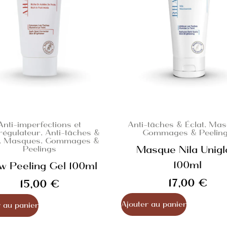
Anti-imperfections et
Anti-tâches & Éclat
,
Mas
régulateur
,
Anti-tâches &
Gommages & Peelin
,
Masques, Gommages &
Masque Nila Unig
Peelings
100ml
w Peeling Gel 100ml
17,00
€
15,00
€
Ajouter au panier
 au panier