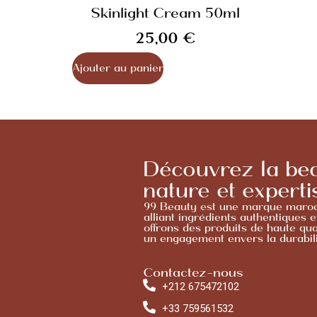
Skinlight Cream 50ml
25,00
€
Ajouter au panier
Découvrez la beau
nature et experti
99 Beauty est une marque maroca
alliant ingrédients authentiques e
offrons des produits de haute qua
un engagement envers la durabilit
Contactez-nous
+212 675472102
+33 759561532