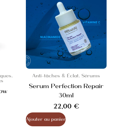
ques,
Anti-tâches & Éclat
,
Sérums
gs
Serum Perfection Repair
low
30ml
22,00
€
Ajouter au panier