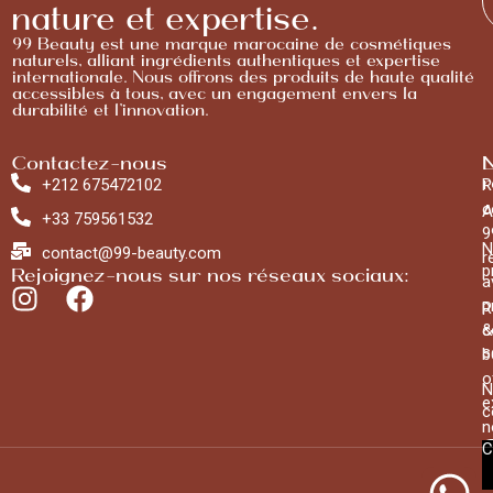
nature et expertise.
99 Beauty est une marque marocaine de cosmétiques
naturels, alliant ingrédients authentiques et expertise
internationale. Nous offrons des produits de haute qualité
accessibles à tous, avec un engagement envers la
durabilité et l’innovation.
Contactez-nous
L
N
r
+212 675472102
R
c
A
+33 759561532
9
N
contact@99-beauty.com
r
p
Rejoignez-nous sur nos réseaux sociaux:
a
p
R
&
c
s
b
o
N
e
c
n
C